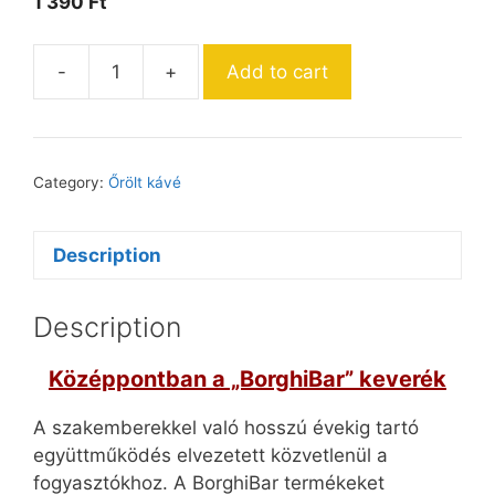
1 390
Ft
-
+
Add to cart
Borghibar
Espresso
250
gr
Category:
Őrölt kávé
quantity
Description
Description
Középpontban a „BorghiBar” keverék
A szakemberekkel való hosszú évekig tartó
együttműködés elvezetett közvetlenül a
fogyasztókhoz. A BorghiBar termékeket