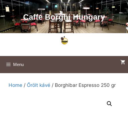
Skip
to
Caffe Borghi Hungary
content
Menu
Home
/
Őrölt kávé
/ Borghibar Espresso 250 gr