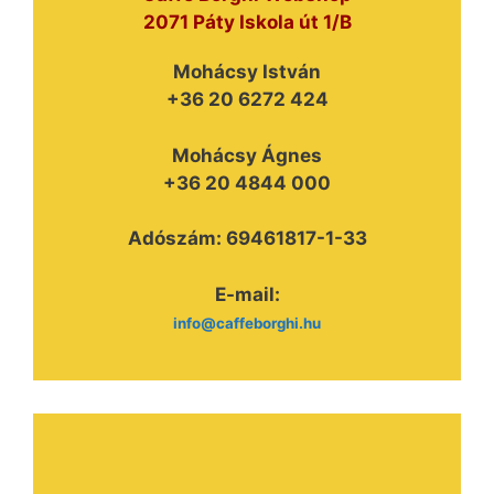
2071 Páty Iskola út 1/B
Mohácsy István
+36 20 6272 424
Mohácsy Ágnes
+36 20 4844 000
Adószám: 69461817-1-33
E-mail:
info@caffeborghi.hu