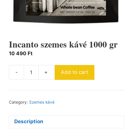
Incanto szemes kávé 1000 gr
10 490
Ft
-
+
Add to cart
Incanto
szemes
kávé
1000
Category:
Szemes kávé
gr
quantity
Description