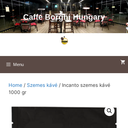
Skip
to
Caffe Borghi Hungary
content
Menu
Home
/
Szemes kávé
/ Incanto szemes kávé
1000 gr